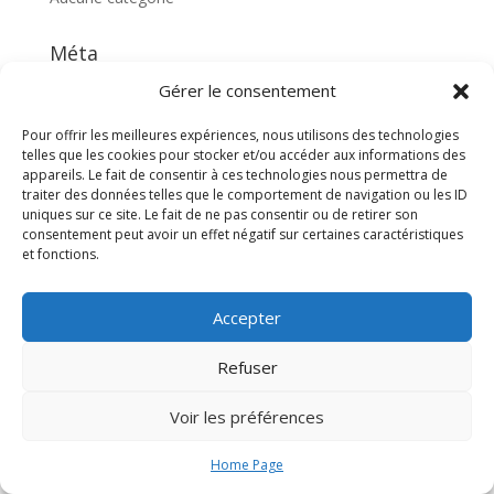
Méta
Connexion
Gérer le consentement
Flux des publications
Pour offrir les meilleures expériences, nous utilisons des technologies
Flux des commentaires
telles que les cookies pour stocker et/ou accéder aux informations des
appareils. Le fait de consentir à ces technologies nous permettra de
Site de WordPress-FR
traiter des données telles que le comportement de navigation ou les ID
uniques sur ce site. Le fait de ne pas consentir ou de retirer son
consentement peut avoir un effet négatif sur certaines caractéristiques
et fonctions.
Accepter
Design de
Elegant Themes
| Propulsé par
Refuser
WordPress
Voir les préférences
Home Page